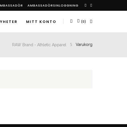
 AMBASSADÖR
AMBASSADÖRSINLOGGNING
YHETER
MITT KONTO
(0)
RAW Brand - Athletic Apparel
Varukorg