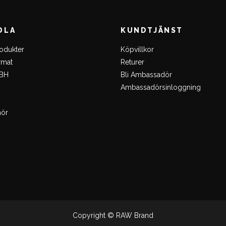
DLA
KUNDTJÄNST
rodukter
Köpvillkor
rmat
Returer
-BH
Bli Ambassadör
Ambassadörsinloggning
hör
Copyright © RAW Brand