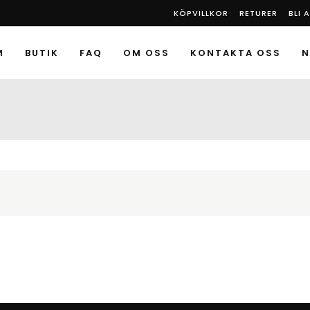
KÖPVILLKOR
RETURER
BLI
M
BUTIK
FAQ
OM OSS
KONTAKTA OSS
N