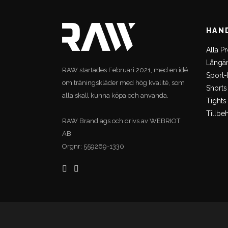
HAN
Alla P
Långä
RAW startades Februari 2021, med en idé
Sport
om träningskläder med hög kvalité, som
Shorts
alla skall kunna köpa och använda.
Tights
Tillbe
RAW Brand ägs och drivs av WEBRIOT
AB
Orgnr: 559269-1330